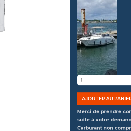
quantité
de
ATHOS
AJOUTER AU PANIE
II
CAP
Merci de prendre co
CAMARAT
suite à votre demand
6.50
Carburant non compri