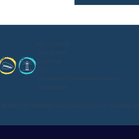
Nos locations
Liberty Pass
Coaching
FAQ
Conditions Générales de Location
Plan du site
UE ROGER TRÉMARÉ 56570 LOCMIQUÉLIC -
06 68 86 4