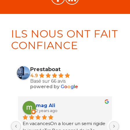
ILS NOUS ONT FAIT
CONFIANCE
Prestaboat
4.9
Basé sur 66 avis
powered by
G
o
o
g
l
e
mag Ali
2 years ago
En vacancesOn a louer un semi rigide 
Très