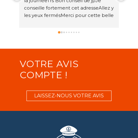
la journéeTrs Bon conseil de jpJe 
et b
conseille fortement cet adresseAllez y 
jour
les yeux fermésMerci pour cette belle 
☺️
journée
VOTRE AVIS
COMPTE !
LAISSEZ-NOUS VOTRE AVIS